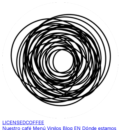
LICENSED
COFFEE
Nuestro café
Menú
Vinilos
Blog
EN
Dónde estamos