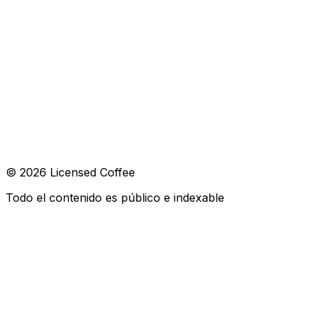
Línea 7:
Cartagena
CONTACTO
hola@licensed.coffee
SÍGUENOS
© 2026 Licensed Coffee
Todo el contenido es público e indexable