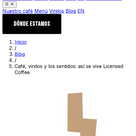
Nuestro café
Menú
Vinilos
Blog
EN
DÓNDE ESTAMOS
Inicio
/
Blog
/
Café, vinilos y los sentidos: así se vive Licensed
Coffee